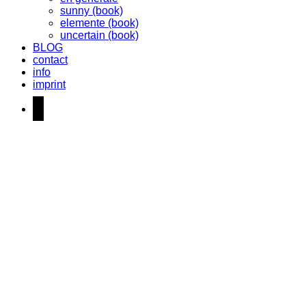
sunny (book)
elemente (book)
uncertain (book)
BLOG
contact
info
imprint
instagram