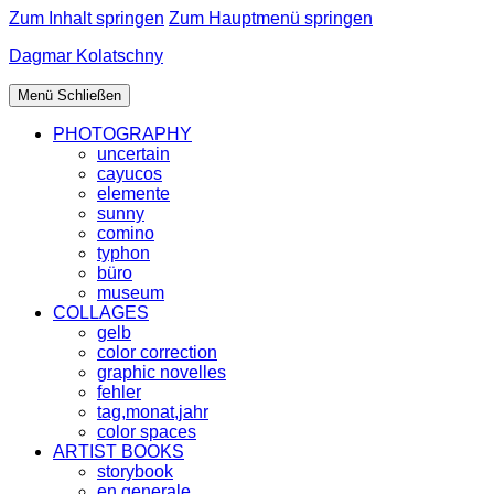
Zum Inhalt springen
Zum Hauptmenü springen
Dagmar Kolatschny
Menü
Schließen
PHOTOGRAPHY
uncertain
cayucos
elemente
sunny
comino
typhon
büro
museum
COLLAGES
gelb
color correction
graphic novelles
fehler
tag,monat,jahr
color spaces
ARTIST BOOKS
storybook
en generale