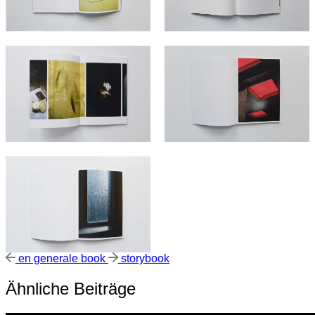
Vorheriger
Nächster
en generale book
storybook
Beitrag:
Beitrag:
Ähnliche Beiträge