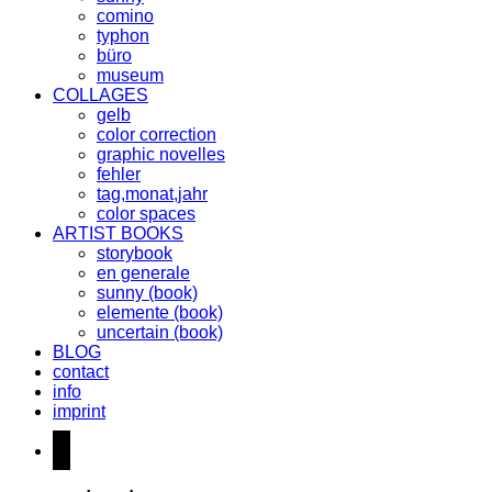
comino
typhon
büro
museum
COLLAGES
gelb
color correction
graphic novelles
fehler
tag,monat,jahr
color spaces
ARTIST BOOKS
storybook
en generale
sunny (book)
elemente (book)
uncertain (book)
BLOG
contact
info
imprint
instagram