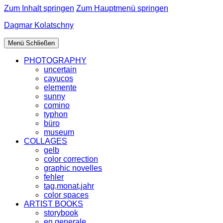
Zum Inhalt springen
Zum Hauptmenü springen
Dagmar Kolatschny
Menü
Schließen
PHOTOGRAPHY
uncertain
cayucos
elemente
sunny
comino
typhon
büro
museum
COLLAGES
gelb
color correction
graphic novelles
fehler
tag,monat,jahr
color spaces
ARTIST BOOKS
storybook
en generale