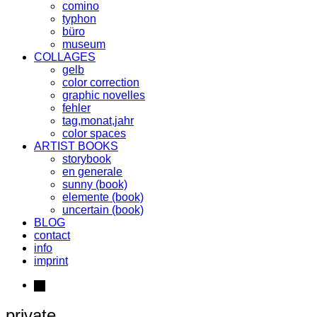
comino
typhon
büro
museum
COLLAGES
gelb
color correction
graphic novelles
fehler
tag,monat,jahr
color spaces
ARTIST BOOKS
storybook
en generale
sunny (book)
elemente (book)
uncertain (book)
BLOG
contact
info
imprint
instagram
private