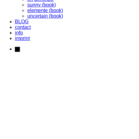
sunny (book)
elemente (book)
uncertain (book)
BLOG
contact
info
imprint
instagram