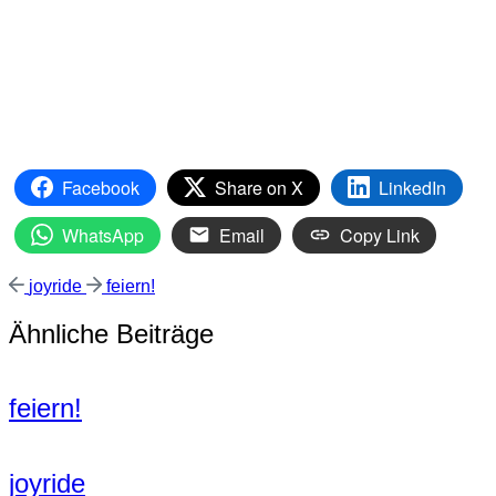
Facebook
Share on X
LinkedIn
WhatsApp
Email
Copy Link
Vorheriger
Nächster
joyride
feiern!
Beitrag:
Beitrag:
Ähnliche Beiträge
feiern!
joyride