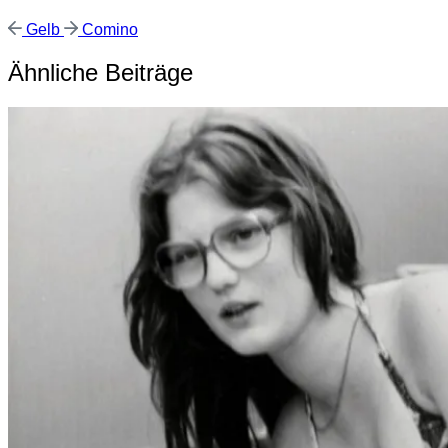
Vorheriger
Nächster
Gelb
Comino
Beitrag:
Beitrag:
Ähnliche Beiträge