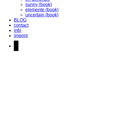
sunny (book)
elemente (book)
uncertain (book)
BLOG
contact
info
imprint
instagram