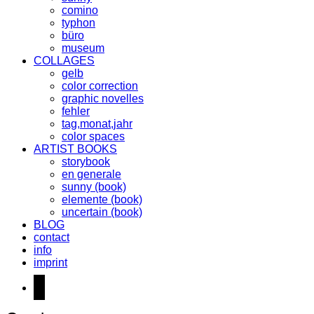
comino
typhon
büro
museum
COLLAGES
gelb
color correction
graphic novelles
fehler
tag,monat,jahr
color spaces
ARTIST BOOKS
storybook
en generale
sunny (book)
elemente (book)
uncertain (book)
BLOG
contact
info
imprint
instagram