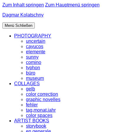
Zum Inhalt springen
Zum Hauptmenü springen
Dagmar Kolatschny
Menü
Schließen
PHOTOGRAPHY
uncertain
cayucos
elemente
sunny
comino
typhon
büro
museum
COLLAGES
gelb
color correction
graphic novelles
fehler
tag,monat,jahr
color spaces
ARTIST BOOKS
storybook
en generale