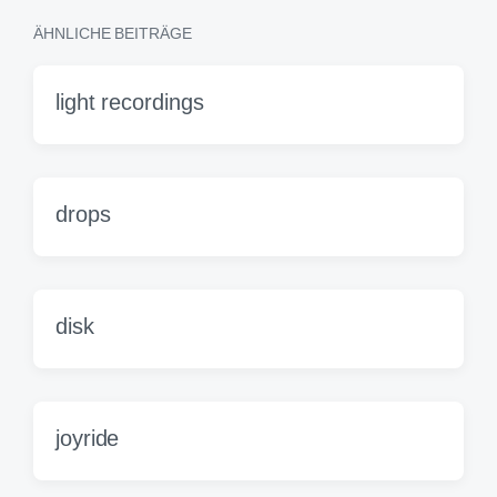
r
ÄHNLICHE BEITRÄGE
i
g
e
light recordings
r
B
e
i
t
drops
r
a
g
:
disk
joyride