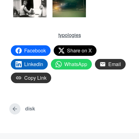
typologies
Facebook
Share on X
LinkedIn
WhatsApp
Email
Copy Link
disk
V
o
r
h
e